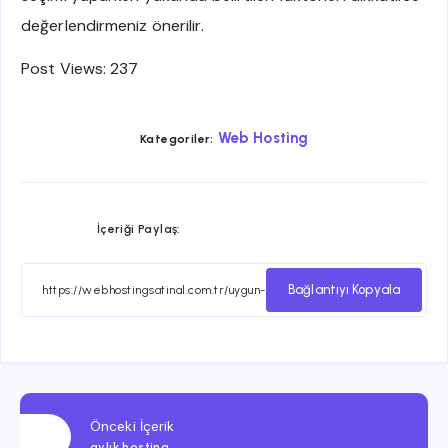
değerlendirmeniz önerilir.
Post Views:
237
Web Hosting
Kategoriler:
Facebook
Twitter
Email
Whatsapp
İçeriği Paylaş:
ile
ile
ile
ile
paylaş
paylaş
paylaş
paylaş
Bağlantıyı Kopyala
Önceki İçerik
aylık hosting