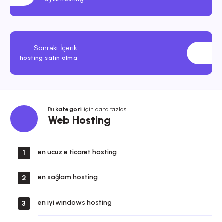
Sonraki İçerik
hosting satın alma
Bu
kategori
için daha fazlası
Web
Web Hosting
Hosting
en ucuz e ticaret hosting
1
en sağlam hosting
2
en iyi windows hosting
3