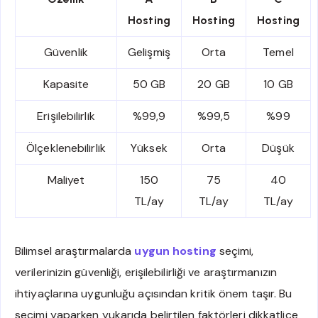
Hosting
Hosting
Hosting
Güvenlik
Gelişmiş
Orta
Temel
Kapasite
50 GB
20 GB
10 GB
Erişilebilirlik
%99,9
%99,5
%99
Ölçeklenebilirlik
Yüksek
Orta
Düşük
Maliyet
150
75
40
TL/ay
TL/ay
TL/ay
Bilimsel araştırmalarda
uygun hosting
seçimi,
verilerinizin güvenliği, erişilebilirliği ve araştırmanızın
ihtiyaçlarına uygunluğu açısından kritik önem taşır. Bu
seçimi yaparken yukarıda belirtilen faktörleri dikkatlice